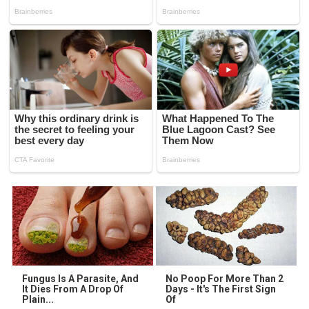
Fungus Is A Parasite, And
No Poop For More Than 2
It Dies From A Drop Of
Days - It's The First Sign
Plain...
Of