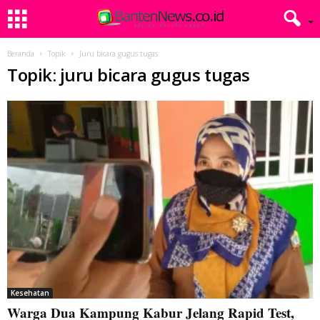
Beranda
Topik
Juru bicara gugus tugas
Topik: juru bicara gugus tugas
Kesehatan
Warga Dua Kampung Kabur Jelang Rapid Test,