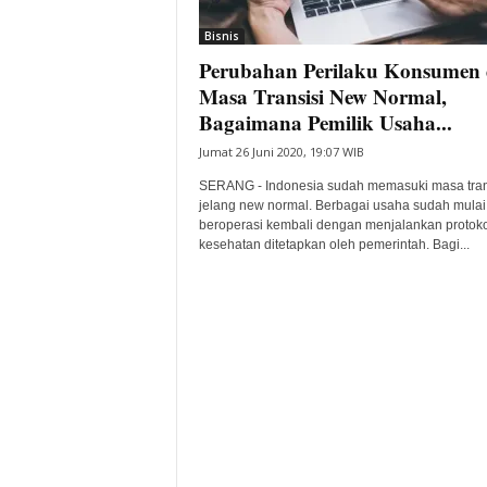
i
Bisnis
t
Perubahan Perilaku Konsumen 
a
B
Masa Transisi New Normal,
a
Bagaimana Pemilik Usaha...
n
Jumat 26 Juni 2020, 19:07 WIB
t
e
SERANG - Indonesia sudah memasuki masa tran
n
jelang new normal. Berbagai usaha sudah mulai
H
beroperasi kembali dengan menjalankan protoko
kesehatan ditetapkan oleh pemerintah. Bagi...
a
r
i
I
n
i