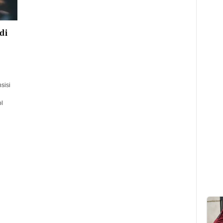
di
sisi
l