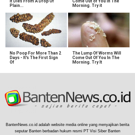
It Dies From A Drop Of
Come Out of You in The
Plain...
Morning. Try it
No Poop For More Than 2
The Lump Of Worms Will
Days - It's The First Sign
Come Out Of You In The
Of
Morning. Try It
BantenNews.co.id adalah website media online yang menyajikan berita
seputar Banten berbadan hukum resmi PT Visi Siber Banten