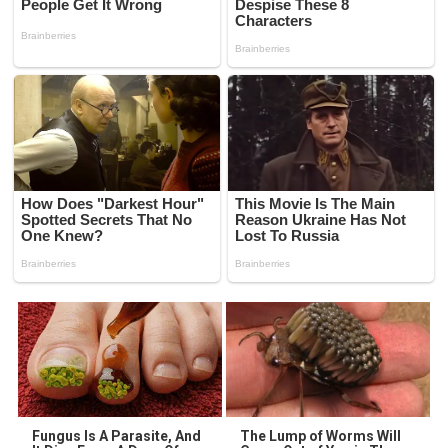
Fungus Is A Parasite, And
The Lump of Worms Will