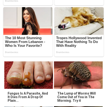
Fungus Is A Parasite, And
The Lump of Worms Will
It Dies From A Drop Of
Come Out of You in The
Plain...
Morning. Try it