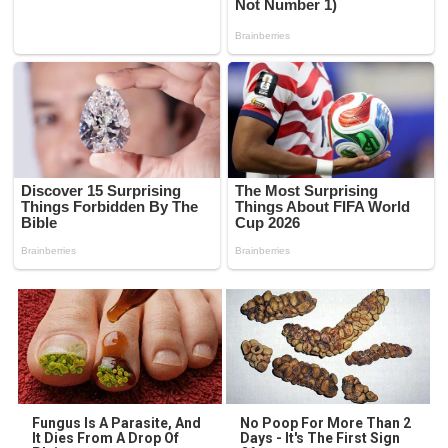
Fungus Is A Parasite, And
No Poop For More Than 2
It Dies From A Drop Of
Days - It's The First Sign