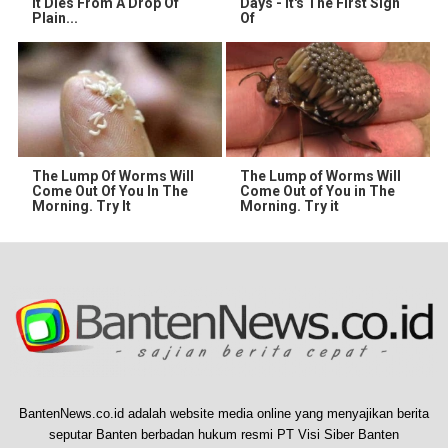
It Dies From A Drop Of
Days - It's The First Sign
Plain...
Of
The Lump Of Worms Will
The Lump of Worms Will
Come Out Of You In The
Come Out of You in The
Morning. Try It
Morning. Try it
BantenNews.co.id adalah website media online yang menyajikan berita
seputar Banten berbadan hukum resmi PT Visi Siber Banten