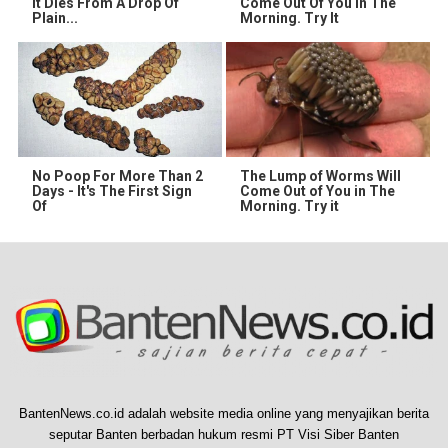
It Dies From A Drop Of
Come Out Of You In The
Plain...
Morning. Try It
No Poop For More Than 2
The Lump of Worms Will
Days - It's The First Sign
Come Out of You in The
Of
Morning. Try it
BantenNews.co.id adalah website media online yang menyajikan berita
seputar Banten berbadan hukum resmi PT Visi Siber Banten