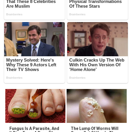
Fungus Is A Parasite, And
The Lump Of Worms Will