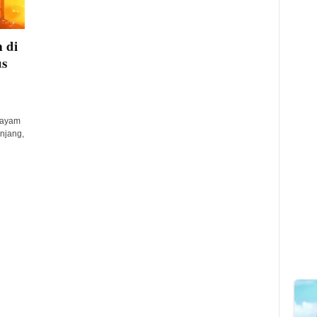
 di
us
 ayam
njang,