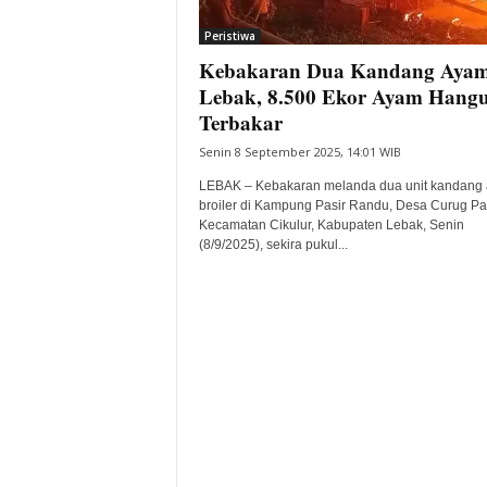
i
Peristiwa
t
Kebakaran Dua Kandang Ayam
a
B
Lebak, 8.500 Ekor Ayam Hang
a
Terbakar
n
Senin 8 September 2025, 14:01 WIB
t
e
LEBAK – Kebakaran melanda dua unit kandang
n
broiler di Kampung Pasir Randu, Desa Curug Pa
H
Kecamatan Cikulur, Kabupaten Lebak, Senin
(8/9/2025), sekira pukul...
a
r
i
I
n
i