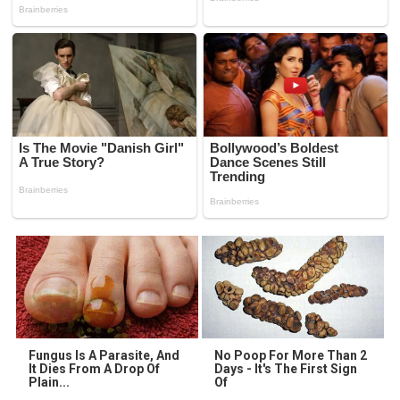
Fungus Is A Parasite, And
No Poop For More Than 2
It Dies From A Drop Of
Days - It's The First Sign
Plain...
Of