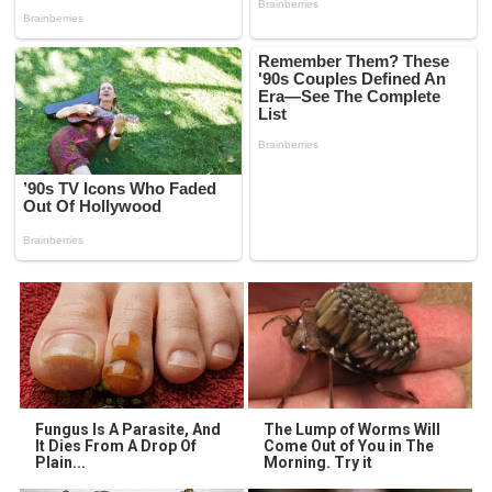
Fungus Is A Parasite, And
The Lump of Worms Will
It Dies From A Drop Of
Come Out of You in The
Plain...
Morning. Try it