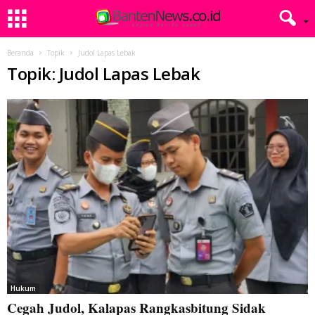
Beranda
Topik
Judol Lapas Lebak
Topik: Judol Lapas Lebak
Hukum
Cegah Judol, Kalapas Rangkasbitung Sidak