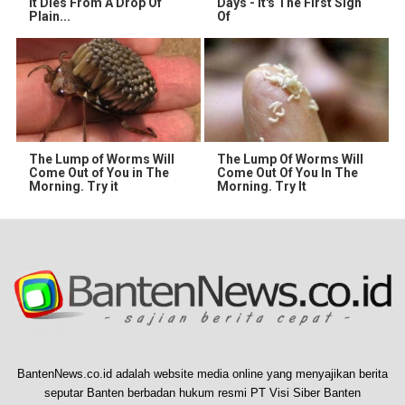
It Dies From A Drop Of
Days - It's The First Sign
Plain...
Of
The Lump of Worms Will
The Lump Of Worms Will
Come Out of You in The
Come Out Of You In The
Morning. Try it
Morning. Try It
BantenNews.co.id adalah website media online yang menyajikan berita
seputar Banten berbadan hukum resmi PT Visi Siber Banten