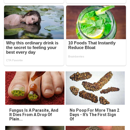
Fungus Is A Parasite, And
No Poop For More Than 2
It Dies From A Drop Of
Days - It's The First Sign
Plain...
Of