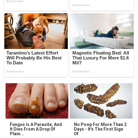
Fungus Is A Parasite, And
No Poop For More Than 2
It Dies From A Drop Of
Days - It's The First Sign
Plain...
Of