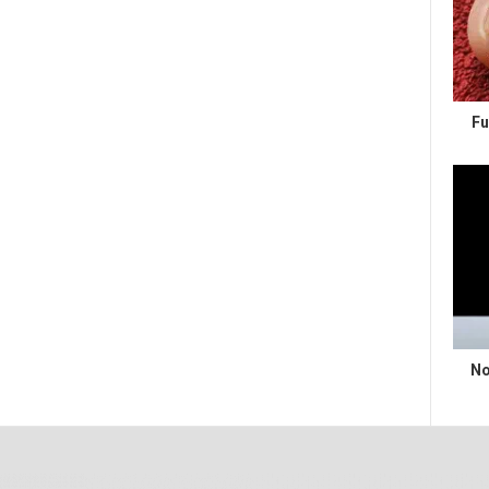
Fu
No