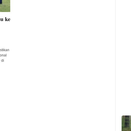
u ke
tikan
ional
 di