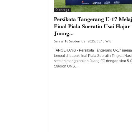
i
Olahraga
t
Persikota Tangerang U-17 Melaj
a
B
Final Piala Soeratin Usai Hajar
a
Juang...
n
Selasa 16 September 2025, 05:13 WIB
t
e
TANGERANG - Persikota Tangerang U-17 memas
n
tempat di babak final Piala Soeratin Tingkat Nas
H
setelah mengalahkan Juang FC dengan skor 5-0
Stadion UNS,...
a
r
i
I
n
i