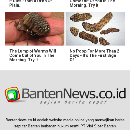
It Dies From A Drop Of
Come Out Of You In The
Plain...
Morning. Try It
The Lump of Worms Will
No Poop For More Than 2
Come Out of You in The
Days - It's The First Sign
Morning. Try it
Of
BantenNews.co.id adalah website media online yang menyajikan berita
seputar Banten berbadan hukum resmi PT Visi Siber Banten