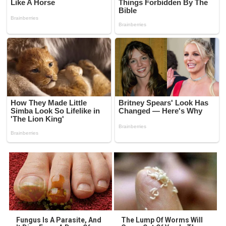
Fungus Is A Parasite, And
The Lump Of Worms Will