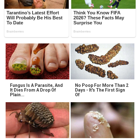
Fungus Is A Parasite, And
No Poop For More Than 2
It Dies From A Drop Of
Days - It's The First Sign
Plain...
Of