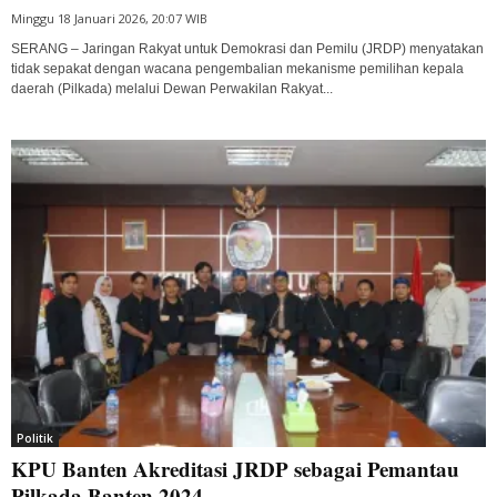
Minggu 18 Januari 2026, 20:07 WIB
SERANG – Jaringan Rakyat untuk Demokrasi dan Pemilu (JRDP) menyatakan
tidak sepakat dengan wacana pengembalian mekanisme pemilihan kepala
daerah (Pilkada) melalui Dewan Perwakilan Rakyat...
Politik
KPU Banten Akreditasi JRDP sebagai Pemantau
Pilkada Banten 2024