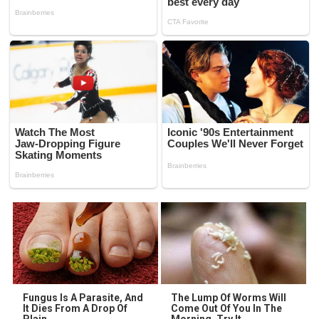
Fungus Is A Parasite, And
The Lump Of Worms Will
It Dies From A Drop Of
Come Out Of You In The
Plain...
Morning. Try It