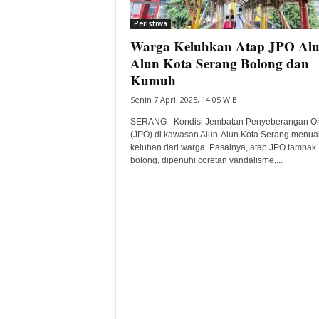
i
Peristiwa
t
Warga Keluhkan Atap JPO Alu
a
B
Alun Kota Serang Bolong dan
a
Kumuh
n
Senin 7 April 2025, 14:05 WIB
t
e
SERANG - Kondisi Jembatan Penyeberangan O
n
(JPO) di kawasan Alun-Alun Kota Serang menua
H
keluhan dari warga. Pasalnya, atap JPO tampak
bolong, dipenuhi coretan vandalisme,...
a
r
i
I
n
i