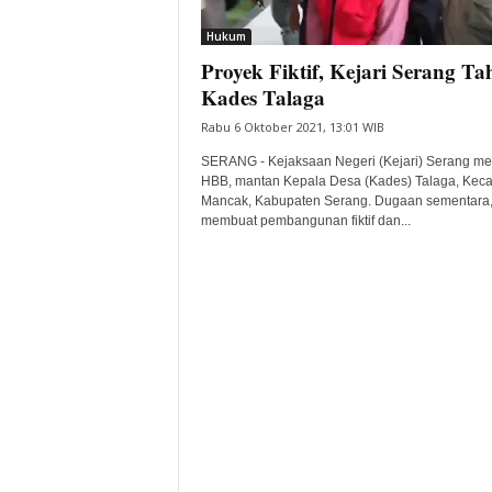
i
Hukum
t
Proyek Fiktif, Kejari Serang Ta
a
B
Kades Talaga
a
Rabu 6 Oktober 2021, 13:01 WIB
n
t
SERANG - Kejaksaan Negeri (Kejari) Serang m
e
HBB, mantan Kepala Desa (Kades) Talaga, Kec
Mancak, Kabupaten Serang. Dugaan sementara
n
membuat pembangunan fiktif dan...
H
a
r
i
I
n
i