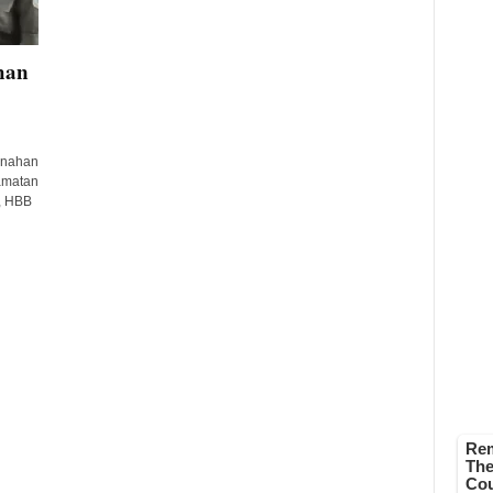
han
enahan
amatan
, HBB