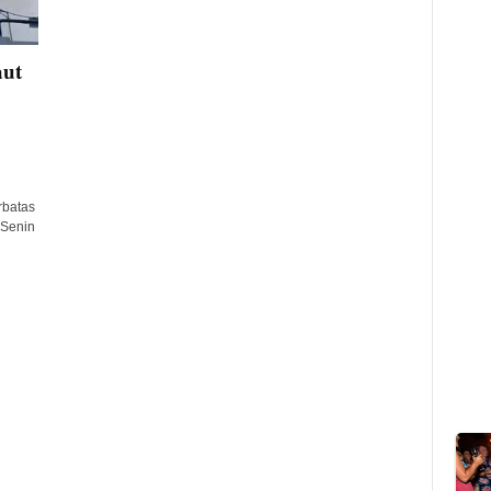
ut
rbatas
 Senin