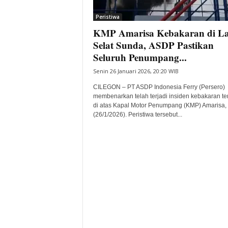
i
Peristiwa
t
KMP Amarisa Kebakaran di La
a
B
Selat Sunda, ASDP Pastikan
a
Seluruh Penumpang...
n
Senin 26 Januari 2026, 20:20 WIB
t
e
CILEGON – PT ASDP Indonesia Ferry (Persero)
n
membenarkan telah terjadi insiden kebakaran te
H
di atas Kapal Motor Penumpang (KMP) Amarisa,
(26/1/2026). Peristiwa tersebut...
a
r
i
I
n
i