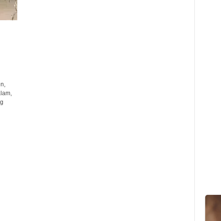
n,
lam,
ng