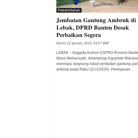
i
Pemerintahan
t
Jembatan Gantung Ambruk di
a
B
Lebak, DPRD Banten Desak
a
Perbaikan Segera
n
Kamis 22 Januari 2026, 04:07 WIB
t
e
LEBAK – Anggota Komisi II DPRD Provinsi Bante
n
Musa Weliansyah, didampingi Kapolsek Wanasa
H
meninjau langsung lokasi jembatan gantung ya
ambruk pada Rabu (21/1/2026). Peninjauan...
a
r
i
I
n
i