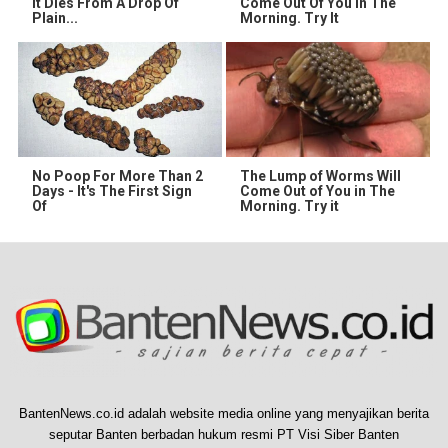
It Dies From A Drop Of
Come Out Of You In The
Plain...
Morning. Try It
No Poop For More Than 2
The Lump of Worms Will
Days - It's The First Sign
Come Out of You in The
Of
Morning. Try it
BantenNews.co.id adalah website media online yang menyajikan berita
seputar Banten berbadan hukum resmi PT Visi Siber Banten