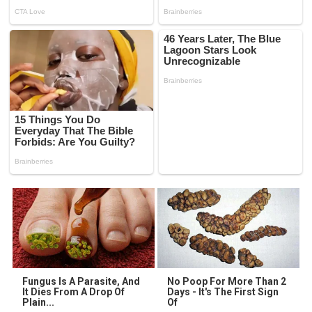
Fungus Is A Parasite, And
No Poop For More Than 2
It Dies From A Drop Of
Days - It's The First Sign
Plain...
Of