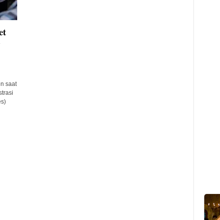
et
n saat
trasi
es)