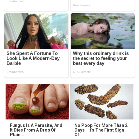
Fungus Is A Parasite, And
No Poop For More Than 2
It Dies From A Drop Of
Days - It's The First Sign
Plain...
Of