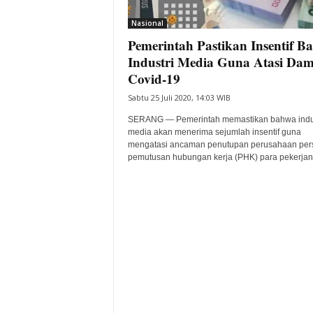
i
Nasional
t
Pemerintah Pastikan Insentif Ba
a
B
Industri Media Guna Atasi Da
a
Covid-19
n
Sabtu 25 Juli 2020, 14:03 WIB
t
e
SERANG — Pemerintah memastikan bahwa indus
n
media akan menerima sejumlah insentif guna
H
mengatasi ancaman penutupan perusahaan per
pemutusan hubungan kerja (PHK) para pekerjany
a
r
i
I
n
i