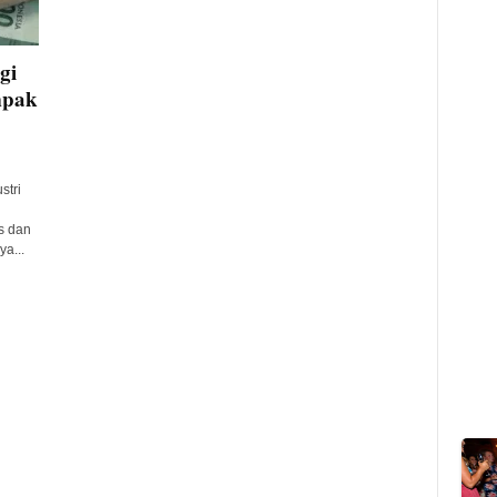
gi
mpak
tri
s dan
a...