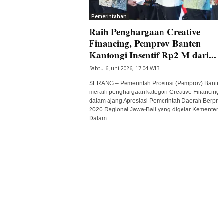
i
Pemerintahan
t
Raih Penghargaan Creative
a
B
Financing, Pemprov Banten
a
Kantongi Insentif Rp2 M dari...
n
Sabtu 6 Juni 2026, 17:04 WIB
t
e
SERANG – Pemerintah Provinsi (Pemprov) Bant
n
meraih penghargaan kategori Creative Financin
H
dalam ajang Apresiasi Pemerintah Daerah Berpr
2026 Regional Jawa-Bali yang digelar Kementer
a
Dalam...
r
i
I
n
i