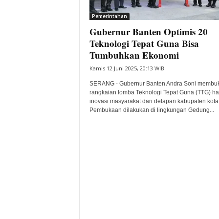
i
Pemerintahan
t
Gubernur Banten Optimis 20
a
B
Teknologi Tepat Guna Bisa
a
Tumbuhkan Ekonomi
n
Kamis 12 Juni 2025, 20:13 WIB
t
e
SERANG - Gubernur Banten Andra Soni membu
n
rangkaian lomba Teknologi Tepat Guna (TTG) has
H
inovasi masyarakat dari delapan kabupaten kota
Pembukaan dilakukan di lingkungan Gedung...
a
r
i
I
n
i