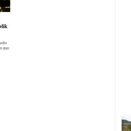
g
blik
udin
n dan