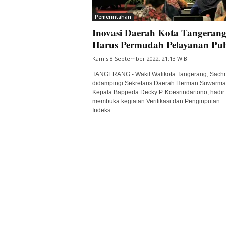
i
Pemerintahan
t
Inovasi Daerah Kota Tangeran
a
B
Harus Permudah Pelayanan Pu
a
Kamis 8 September 2022, 21:13 WIB
n
t
TANGERANG - Wakil Walikota Tangerang, Sachr
e
didampingi Sekretaris Daerah Herman Suwarma
Kepala Bappeda Decky P. Koesrindartono, hadir
n
membuka kegiatan Verifikasi dan Penginputan
H
Indeks...
a
r
i
I
n
i