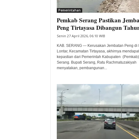
i
Pemerintahan
t
Pemkab Serang Pastikan Jemb
a
B
Peng Tirtayasa Dibangun Tahun
a
Senin 27 April 2026, 06:10 WIB
n
t
KAB. SERANG — Kerusakan Jembatan Peng di
e
Lontar, Kecamatan Tirtayasa, akhirnya mendapa
kepastian dari Pemerintah Kabupaten (Pemkab)
n
Serang. Bupati Serang, Ratu Rachmatuzakiyah
H
menyatakan, pembangunan...
a
r
i
I
n
i