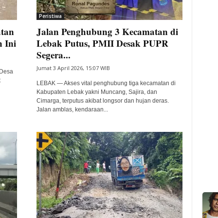
Peristiwa
atan
Jalan Penghubung 3 Kecamatan di
 Ini
Lebak Putus, PMII Desak PUPR
Segera...
Jumat 3 April 2026, 15:07 WIB
 Desa
t
LEBAK — Akses vital penghubung tiga kecamatan di
Kabupaten Lebak yakni Muncang, Sajira, dan
Cimarga, terputus akibat longsor dan hujan deras.
Jalan amblas, kendaraan...