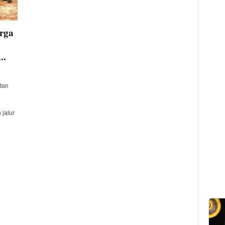
rga
..
tan
jalur