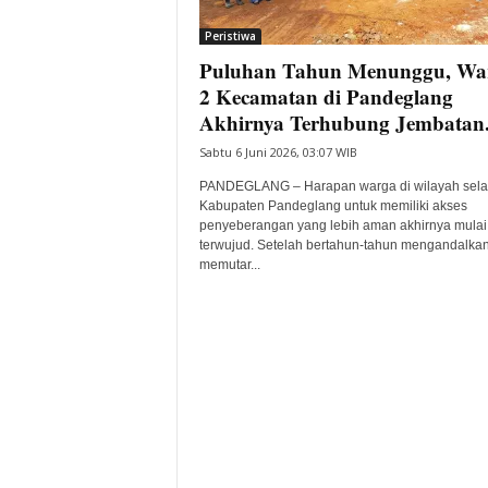
i
Peristiwa
t
Puluhan Tahun Menunggu, Wa
a
B
2 Kecamatan di Pandeglang
a
Akhirnya Terhubung Jembatan.
n
Sabtu 6 Juni 2026, 03:07 WIB
t
e
PANDEGLANG – Harapan warga di wilayah sela
n
Kabupaten Pandeglang untuk memiliki akses
H
penyeberangan yang lebih aman akhirnya mulai
terwujud. Setelah bertahun-tahun mengandalkan 
a
memutar...
r
i
I
n
i