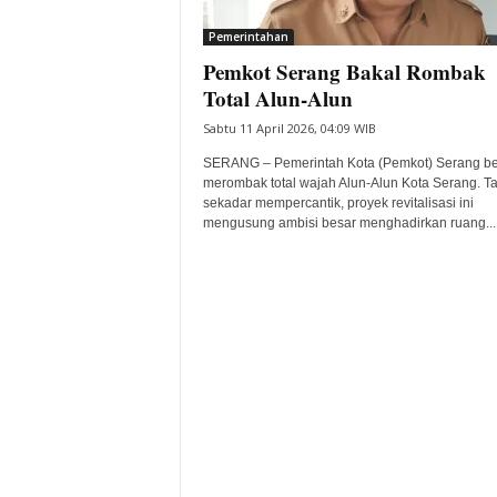
i
Pemerintahan
t
Pemkot Serang Bakal Rombak
a
B
Total Alun-Alun
a
Sabtu 11 April 2026, 04:09 WIB
n
t
SERANG – Pemerintah Kota (Pemkot) Serang be
e
merombak total wajah Alun-Alun Kota Serang. T
sekadar mempercantik, proyek revitalisasi ini
n
mengusung ambisi besar menghadirkan ruang...
H
a
r
i
I
n
i