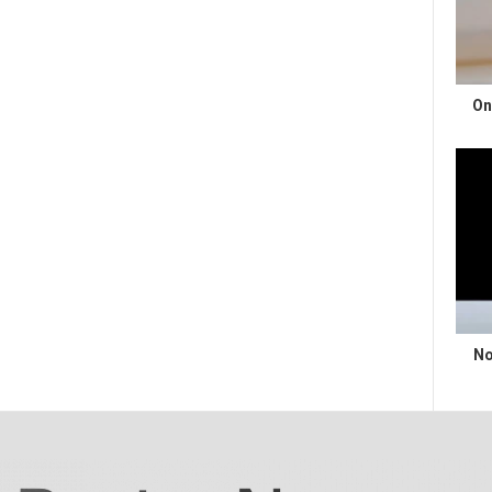
On
No