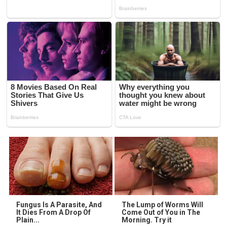
Fungus Is A Parasite, And
The Lump of Worms Will
It Dies From A Drop Of
Come Out of You in The
Plain...
Morning. Try it