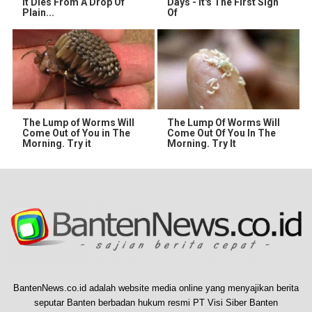
It Dies From A Drop Of
Days - It's The First Sign
Plain...
Of
The Lump of Worms Will
The Lump Of Worms Will
Come Out of You in The
Come Out Of You In The
Morning. Try it
Morning. Try It
BantenNews.co.id adalah website media online yang menyajikan berita
seputar Banten berbadan hukum resmi PT Visi Siber Banten