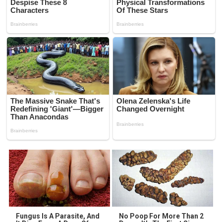
Fungus Is A Parasite, And
No Poop For More Than 2