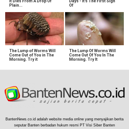
It Dies From A Drop Of
Days - It's The First Sign
Plain...
Of
The Lump of Worms Will
The Lump Of Worms Will
Come Out of You in The
Come Out Of You In The
Morning. Try it
Morning. Try It
BantenNews.co.id adalah website media online yang menyajikan berita
seputar Banten berbadan hukum resmi PT Visi Siber Banten