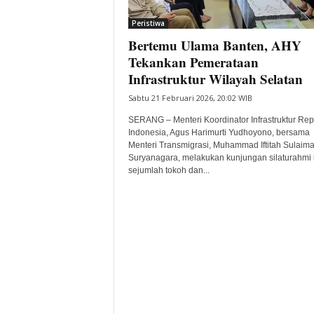
i
Peristiwa
t
Bertemu Ulama Banten, AHY
a
B
Tekankan Pemerataan
a
Infrastruktur Wilayah Selatan
n
Sabtu 21 Februari 2026, 20:02 WIB
t
e
SERANG – Menteri Koordinator Infrastruktur Rep
n
Indonesia, Agus Harimurti Yudhoyono, bersama
H
Menteri Transmigrasi, Muhammad Iftitah Sulaim
Suryanagara, melakukan kunjungan silaturahmi 
a
sejumlah tokoh dan...
r
i
I
n
i