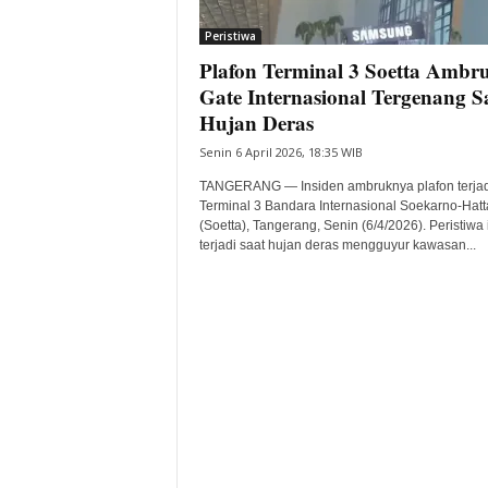
i
Peristiwa
t
Plafon Terminal 3 Soetta Ambr
a
B
Gate Internasional Tergenang S
a
Hujan Deras
n
Senin 6 April 2026, 18:35 WIB
t
e
TANGERANG — Insiden ambruknya plafon terjad
n
Terminal 3 Bandara Internasional Soekarno-Hatt
H
(Soetta), Tangerang, Senin (6/4/2026). Peristiwa 
terjadi saat hujan deras mengguyur kawasan...
a
r
i
I
n
i