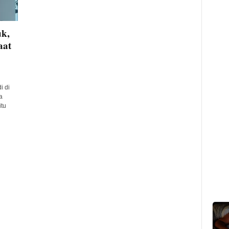
uk,
aat
i di
a
itu