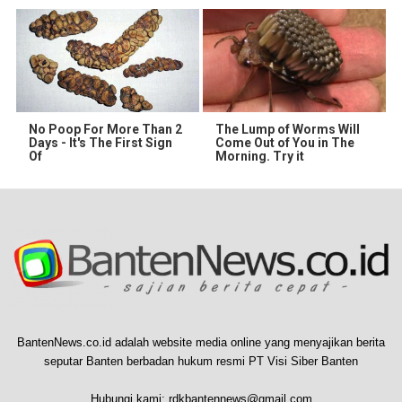
No Poop For More Than 2
The Lump of Worms Will
Days - It's The First Sign
Come Out of You in The
Of
Morning. Try it
BantenNews.co.id adalah website media online yang menyajikan berita
seputar Banten berbadan hukum resmi PT Visi Siber Banten
Hubungi kami:
rdkbantennews@gmail.com