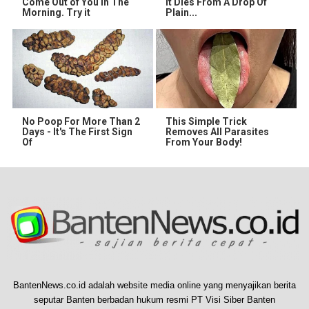
Come Out of You in The
It Dies From A Drop Of
Morning. Try it
Plain...
No Poop For More Than 2
This Simple Trick
Days - It's The First Sign
Removes All Parasites
Of
From Your Body!
BantenNews.co.id adalah website media online yang menyajikan berita
seputar Banten berbadan hukum resmi PT Visi Siber Banten