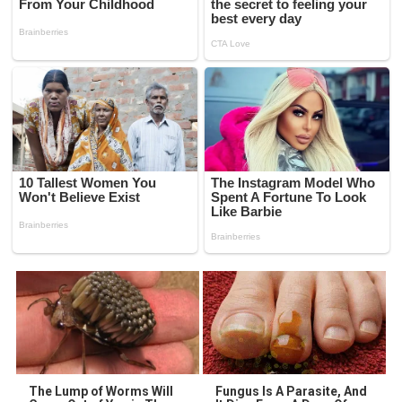
The Lump of Worms Will
Fungus Is A Parasite, And