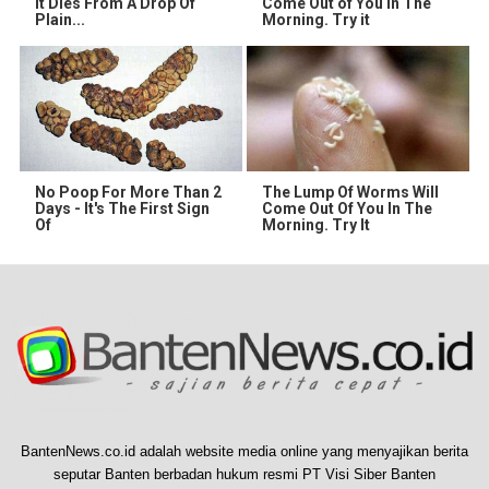
It Dies From A Drop Of
Come Out of You in The
Plain...
Morning. Try it
No Poop For More Than 2
The Lump Of Worms Will
Days - It's The First Sign
Come Out Of You In The
Of
Morning. Try It
BantenNews.co.id adalah website media online yang menyajikan berita
seputar Banten berbadan hukum resmi PT Visi Siber Banten