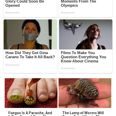
Fungus Is A Parasite, And
The Lump of Worms Will