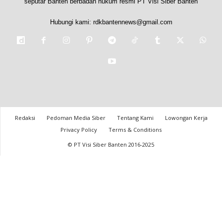
seputar Banten berbadan hukum resmi PT Visi Siber Banten
Hubungi kami:
rdkbantennews@gmail.com
Redaksi
Pedoman Media Siber
Tentang Kami
Lowongan Kerja
Privacy Policy
Terms & Conditions
© PT Visi Siber Banten 2016-2025