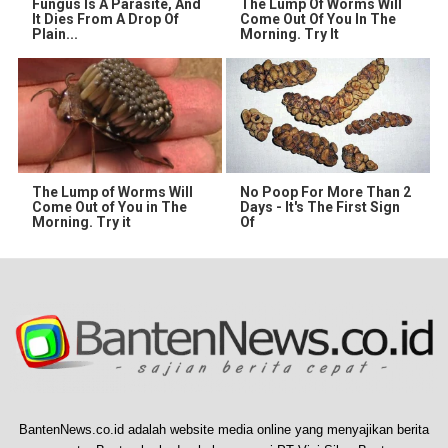
Fungus Is A Parasite, And
The Lump Of Worms Will
It Dies From A Drop Of
Come Out Of You In The
Plain...
Morning. Try It
The Lump of Worms Will
No Poop For More Than 2
Come Out of You in The
Days - It's The First Sign
Morning. Try it
Of
BantenNews.co.id adalah website media online yang menyajikan berita