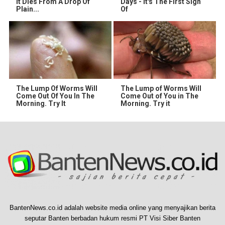
It Dies From A Drop Of
Days - It's The First Sign
Plain...
Of
The Lump Of Worms Will
The Lump of Worms Will
Come Out Of You In The
Come Out of You in The
Morning. Try It
Morning. Try it
BantenNews.co.id adalah website media online yang menyajikan berita
seputar Banten berbadan hukum resmi PT Visi Siber Banten