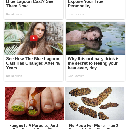
Fungus Is A Parasite, And
No Poop For More Than 2