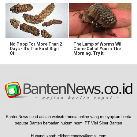
No Poop For More Than 2
The Lump of Worms Will
Days - It's The First Sign
Come Out of You in The
Of
Morning. Try it
BantenNews.co.id adalah website media online yang menyajikan berita
seputar Banten berbadan hukum resmi PT Visi Siber Banten
Hubungi kami:
rdkbantennews@gmail.com