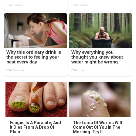
Fungus Is A Parasite, And
The Lump Of Worms Will
It Dies From A Drop Of
Come Out Of You In The
Plain...
Morning. Try It