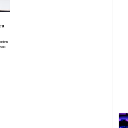
ru
anten
paru