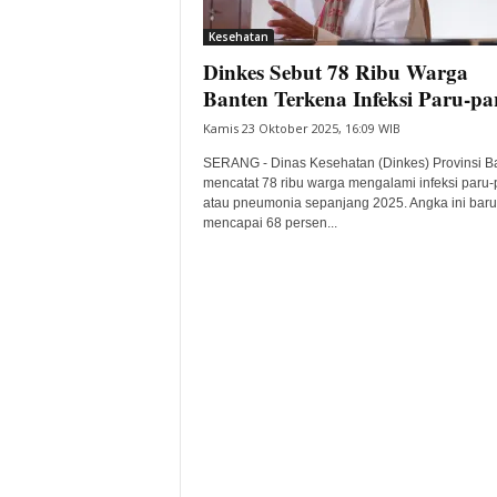
i
Kesehatan
t
Dinkes Sebut 78 Ribu Warga
a
B
Banten Terkena Infeksi Paru-pa
a
Kamis 23 Oktober 2025, 16:09 WIB
n
t
SERANG - Dinas Kesehatan (Dinkes) Provinsi B
e
mencatat 78 ribu warga mengalami infeksi paru-
atau pneumonia sepanjang 2025. Angka ini baru
n
mencapai 68 persen...
H
a
r
i
I
n
i