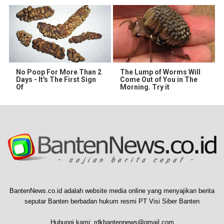
No Poop For More Than 2
The Lump of Worms Will
Days - It's The First Sign
Come Out of You in The
Of
Morning. Try it
BantenNews.co.id adalah website media online yang menyajikan berita
seputar Banten berbadan hukum resmi PT Visi Siber Banten
Hubungi kami:
rdkbantennews@gmail.com