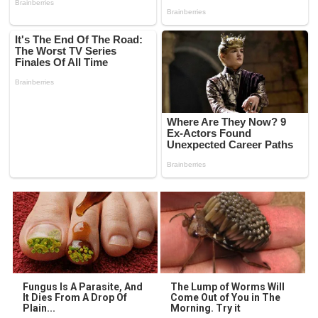
Fungus Is A Parasite, And
The Lump of Worms Will
It Dies From A Drop Of
Come Out of You in The
Plain...
Morning. Try it