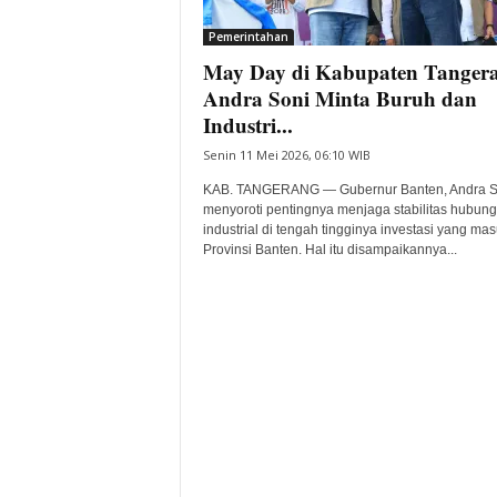
i
Pemerintahan
t
May Day di Kabupaten Tanger
a
B
Andra Soni Minta Buruh dan
a
Industri...
n
Senin 11 Mei 2026, 06:10 WIB
t
e
KAB. TANGERANG — Gubernur Banten, Andra S
n
menyoroti pentingnya menjaga stabilitas hubun
H
industrial di tengah tingginya investasi yang ma
Provinsi Banten. Hal itu disampaikannya...
a
r
i
I
n
i