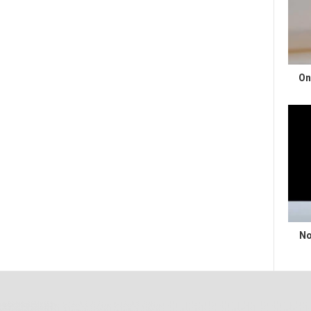
On
No