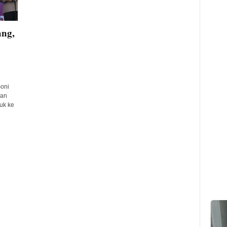
ang,
oni
gan
suk ke