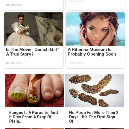
Fungus Is A Parasite, And
No Poop For More Than 2
It Dies From A Drop Of
Days - It's The First Sign
Plain...
Of