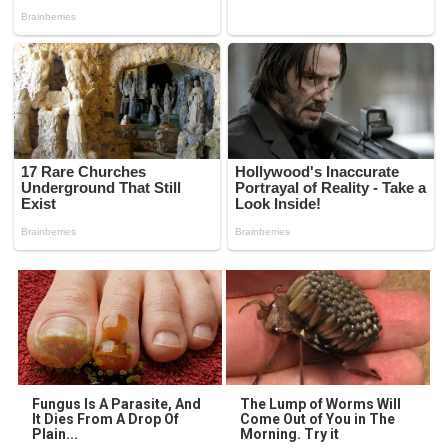
Fungus Is A Parasite, And
The Lump of Worms Will
It Dies From A Drop Of
Come Out of You in The
Plain...
Morning. Try it