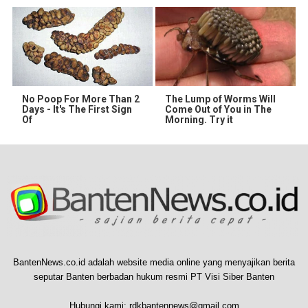
No Poop For More Than 2
The Lump of Worms Will
Days - It's The First Sign
Come Out of You in The
Of
Morning. Try it
BantenNews.co.id adalah website media online yang menyajikan berita
seputar Banten berbadan hukum resmi PT Visi Siber Banten
Hubungi kami:
rdkbantennews@gmail.com